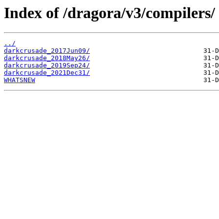
Index of /dragora/v3/compilers/
../
darkcrusade_2017Jun09/
darkcrusade_2018May26/
darkcrusade_2019Sep24/
darkcrusade_2021Dec31/
WHATSNEW