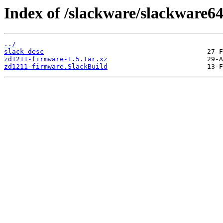
Index of /slackware/slackware6
../
slack-desc
zd1211-firmware-1.5.tar.xz
zd1211-firmware.SlackBuild