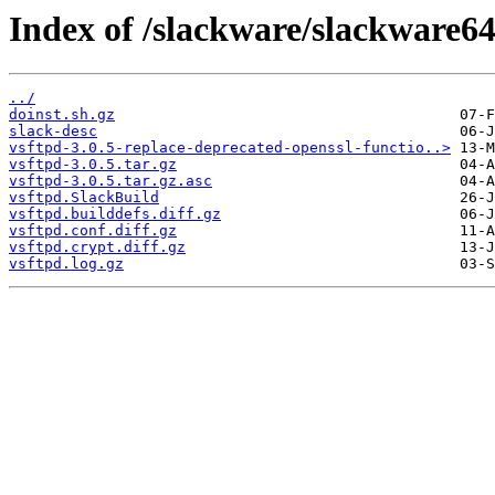
Index of /slackware/slackware64
../
doinst.sh.gz
slack-desc
vsftpd-3.0.5-replace-deprecated-openssl-functio..>
vsftpd-3.0.5.tar.gz
vsftpd-3.0.5.tar.gz.asc
vsftpd.SlackBuild
vsftpd.builddefs.diff.gz
vsftpd.conf.diff.gz
vsftpd.crypt.diff.gz
vsftpd.log.gz