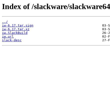
Index of /slackware/slackware64
../
iw-6.17.tar.sign
iw-6.17.tar.xz
iw.SlackBuild
iw.url
slack-desc