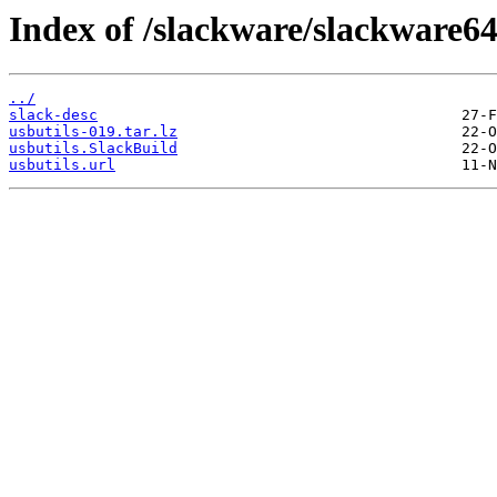
Index of /slackware/slackware64
../
slack-desc
usbutils-019.tar.lz
usbutils.SlackBuild
usbutils.url