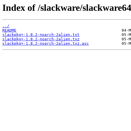
Index of /slackware/slackware64
../
README
slackpkg+-1.8.2-noarch-2alien.txt
slackpkg+-1.8.2-noarch-2alien.txz
slackpkg+-1.8.2-noarch-2alien.txz.asc