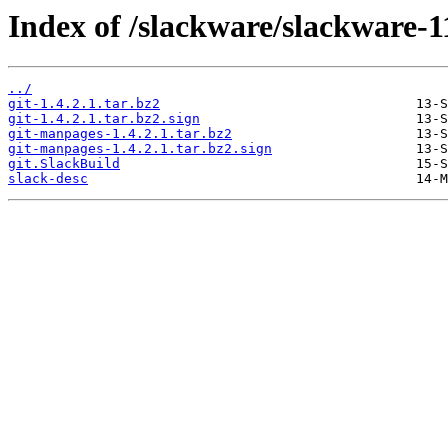
Index of /slackware/slackware-11
../
git-1.4.2.1.tar.bz2
git-1.4.2.1.tar.bz2.sign
git-manpages-1.4.2.1.tar.bz2
git-manpages-1.4.2.1.tar.bz2.sign
git.SlackBuild
slack-desc