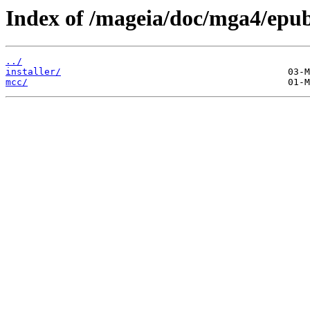
Index of /mageia/doc/mga4/epu
../
installer/
mcc/