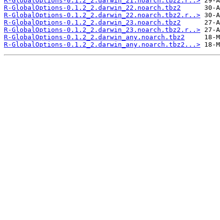
R-GlobalOptions-0.1.2_2.darwin_21.noarch.tbz2.r..>
R-GlobalOptions-0.1.2_2.darwin_22.noarch.tbz2
R-GlobalOptions-0.1.2_2.darwin_22.noarch.tbz2.r..>
R-GlobalOptions-0.1.2_2.darwin_23.noarch.tbz2
R-GlobalOptions-0.1.2_2.darwin_23.noarch.tbz2.r..>
R-GlobalOptions-0.1.2_2.darwin_any.noarch.tbz2
R-GlobalOptions-0.1.2_2.darwin_any.noarch.tbz2...>