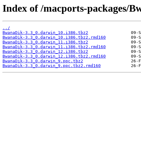
Index of /macports-packages/B
../
BwanaDik-3.3_0.darwin_10.i386.tbz2
BwanaDik-3.3_0.darwin_10.i386.tbz2.rmd160
BwanaDik-3.3_0.darwin_11.i386.tbz2
BwanaDik-3.3_0.darwin_11.i386.tbz2.rmd160
BwanaDik-3.3_0.darwin_12.i386.tbz2
BwanaDik-3.3_0.darwin_12.i386.tbz2.rmd160
BwanaDik-3.3_0.darwin_9.ppc.tbz2
BwanaDik-3.3_0.darwin_9.ppc.tbz2.rmd160