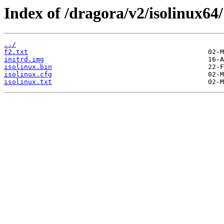
Index of /dragora/v2/isolinux64/
../
f2.txt
initrd.img
isolinux.bin
isolinux.cfg
isolinux.txt